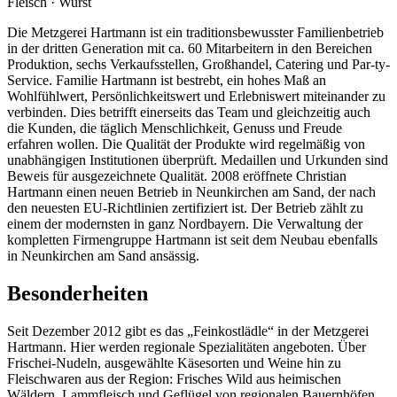
Fleisch · Wurst
Die Metzgerei Hartmann ist ein traditionsbewusster Familienbetrieb
in der dritten Generation mit ca. 60 Mitarbeitern in den Bereichen
Produktion, sechs Verkaufsstellen, Großhandel, Catering und Par-ty-
Service. Familie Hartmann ist bestrebt, ein hohes Maß an
Wohlfühlwert, Persönlichkeitswert und Erlebniswert miteinander zu
verbinden. Dies betrifft einerseits das Team und gleichzeitig auch
die Kunden, die täglich Menschlichkeit, Genuss und Freude
erfahren wollen. Die Qualität der Produkte wird regelmäßig von
unabhängigen Institutionen überprüft. Medaillen und Urkunden sind
Beweis für ausgezeichnete Qualität. 2008 eröffnete Christian
Hartmann einen neuen Betrieb in Neunkirchen am Sand, der nach
den neuesten EU-Richtlinien zertifiziert ist. Der Betrieb zählt zu
einem der modernsten in ganz Nordbayern. Die Verwaltung der
kompletten Firmengruppe Hartmann ist seit dem Neubau ebenfalls
in Neunkirchen am Sand ansässig.
Besonderheiten
Seit Dezember 2012 gibt es das „Feinkostlädle“ in der Metzgerei
Hartmann. Hier werden regionale Spezialitäten angeboten. Über
Frischei-Nudeln, ausgewählte Käsesorten und Weine hin zu
Fleischwaren aus der Region: Frisches Wild aus heimischen
Wäldern, Lammfleisch und Geflügel von regionalen Bauernhöfen.