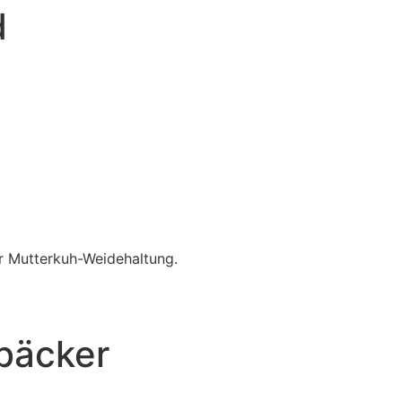
d
er Mutterkuh-Weidehaltung.
bäcker