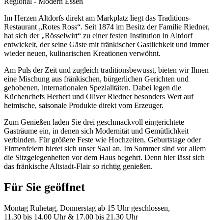
Regional - Modern Essen
Im Herzen Altdorfs direkt am Markplatz liegt das Traditions-
Restaurant „Rotes Ross“. Seit 1874 im Besitz der Familie Riedner,
hat sich der „Rösselwirt“ zu einer festen Institution in Altdorf
entwickelt, der seine Gäste mit fränkischer Gastlichkeit und immer
wieder neuen, kulinarischen Kreationen verwöhnt.
Am Puls der Zeit und zugleich traditionsbewusst, bieten wir Ihnen
eine Mischung aus fränkischen, bürgerlichen Gerichten und
gehobenen, internationalen Spezialitäten. Dabei legen die
Küchenchefs Herbert und Oliver Riedner besonders Wert auf
heimische, saisonale Produkte direkt vom Erzeuger.
Zum Genießen laden Sie drei geschmackvoll eingerichtete
Gasträume ein, in denen sich Modernität und Gemütlichkeit
verbinden. Für größere Feste wie Hochzeiten, Geburtstage oder
Firmenfeiern bietet sich unser Saal an. Im Sommer sind vor allem
die Sitzgelegenheiten vor dem Haus begehrt. Denn hier lässt sich
das fränkische Altstadt-Flair so richtig genießen.
Für Sie geöffnet
Montag Ruhetag, Donnerstag ab 15 Uhr geschlossen,
11.30 bis 14.00 Uhr & 17.00 bis 21.30 Uhr