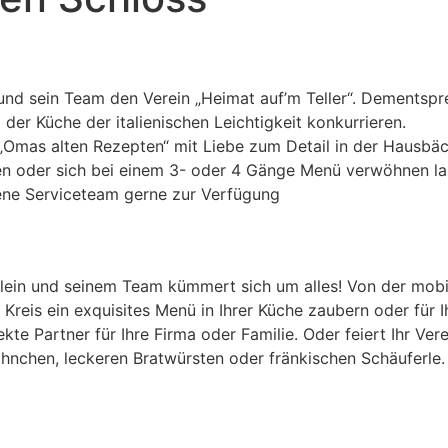
und sein Team den Verein „Heimat auf’m Teller“. Dementspr
der Küche der italienischen Leichtigkeit konkurrieren.
mas alten Rezepten“ mit Liebe zum Detail in der Hausbäck
ren oder sich bei einem 3- oder 4 Gänge Menü verwöhnen las
rene Serviceteam gerne zur Verfügung
ein und seinem Team kümmert sich um alles! Von der mobil
reis ein exquisites Menü in Ihrer Küche zaubern oder für I
kte Partner für Ihre Firma oder Familie. Oder feiert Ihr V
hnchen, leckeren Bratwürsten oder fränkischen Schäuferle. H