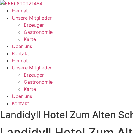
Zum
Inhalt
Heimat
springen
Unsere Mitglieder
Erzeuger
Gastronomie
Karte
Über uns
Kontakt
Heimat
Unsere Mitglieder
Erzeuger
Gastronomie
Karte
Über uns
Kontakt
Landidyll Hotel Zum Alten Sc
Landidyll Hotel Zum Al